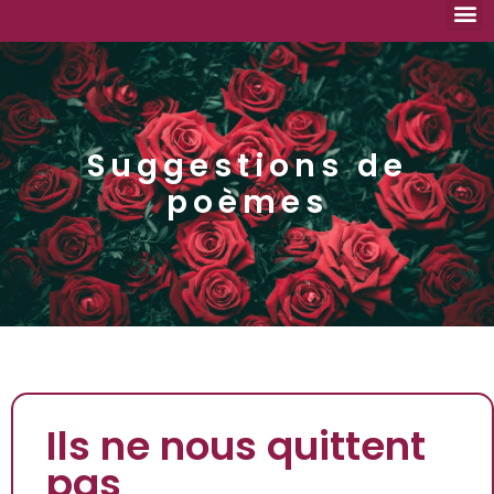
Nouvea
Aide
No
Suggestions de
poèmes
Ils ne nous quittent
pas