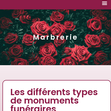
Nouvea
Aide
No
Marbrerie
Les différents types
de monuments
funéraires