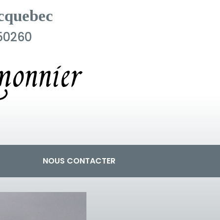
cquebec
50260
onnier
NOUS CONTACTER